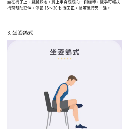
坐在椅子上、雙腳踩地，將上半身緩緩向一側旋轉，雙手可輕扶
椅背幫助延伸，停留 15～30 秒後回正，接著進行另一邊。
3. 坐姿鴿式