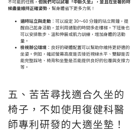
不可能的任務，
但我們可以試著「中斷久坐」，並且在坐著的時
候盡量維持正確姿勢
，幫身體省下更多力氣！
適時站立與走動
：可以設定 30～60 分鐘的站立鬧鐘，提
醒自己起身活動，並利用通勤的時間多走樓梯。下班後也
可以安排散步、溫和伸展或肌力訓練，增加身體的活動
量。
檢視辦公環境
：良好的硬體配置可以幫助你維持更舒適的
坐姿。例如，確認螢幕高度是否接近視線水平、雙腳是否
能完整踩地、椅背和坐墊是否能提供良好的包覆與支撐力
等。
五、苦苦尋找適合久坐的
椅子，不如使用復健科醫
師專利研發的大適坐墊！