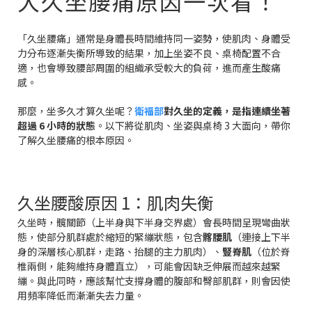
大久坐腰痛原因一次看！
「久坐腰痛」通常是身體長時間維持同一姿勢，使肌肉、身體受
力分布逐漸失衡所導致的結果，加上坐姿不良、桌椅配置不合
適，也會導致腰部周圍的組織承受較大的負荷，進而產生酸痛
感。
那麼，坐多久才算久坐呢？
衛福部
對久坐的定義，是指連續坐著
超過 6 小時的狀態
。以下將從肌肉、坐姿與桌椅 3 大面向，帶你
了解久坐腰痛的根本原因。
久坐腰酸原因 1：肌肉失衡
久坐時，髖關節（上半身與下半身交界處）會長時間呈現彎曲狀
態，使部分肌群處於縮短的緊繃狀態，包含
髂腰肌
（連接上下半
身的深層核心肌群，走路、抬腿的主力肌肉）、
豎脊肌
（位於脊
椎兩側，能夠維持身體直立），可能會因缺乏伸展而越來越緊
繃。與此同時，應該幫忙支撐身體的腹部和臀部肌群，則會因使
用頻率降低而漸漸失去力量。