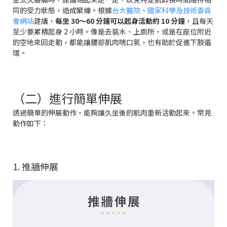
同的受力狀態，造成緊繃。根據
台大醫院
、
國家科學及技術委員
會網站
建議，
每坐 30～60 分鐘可以起身活動約 10 分鐘
，且每天
至少要累積起身 2 小時。像是去裝水、上廁所，或是在座位附近
的空地來回走動，都能讓腰部肌肉喘口氣，也有助於促進下肢循
環。
（二）進行簡單伸展
透過簡單的伸展動作，能夠讓久坐後的肌肉重新活動起來。常見
動作如下：
1. 推牆伸展