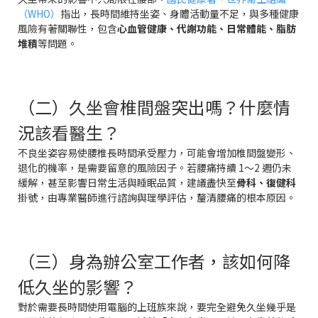
（WHO）
指出，長時間維持坐姿、身體活動量不足，與多種健康
風險有著關聯性，包含
心血管健康、代謝功能、日常體能、脂肪
堆積
等問題。
（二）久坐會椎間盤突出嗎？什麼情
況該看醫生？
不良坐姿容易使腰椎長時間承受壓力，可能會增加椎間盤變形、
退化的機率，是需要留意的風險因子。若腰痛持續 1～2 週仍未
緩解，甚至影響日常生活與睡眠品質，建議盡快至
骨科、復健科
掛號，由專業醫師進行諮詢與理學評估，釐清腰痛的根本原因。
（三）身為辦公室工作者，該如何降
低久坐的影響？
對於需要長時間使用電腦的上班族來說，要完全避免久坐幾乎是