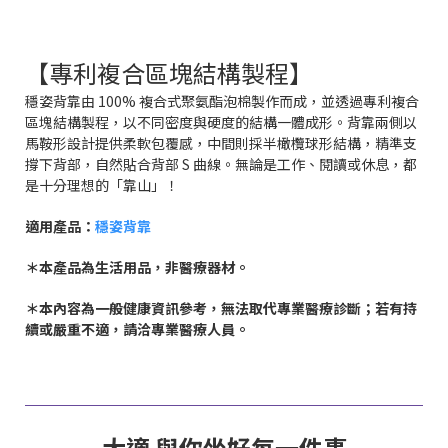
【專利複合區塊結構製程】
穩姿背靠由 100% 複合式聚氨酯泡棉製作而成，並透過專利複合
區塊結構製程，以不同密度與硬度的結構一體成形。背靠兩側以
馬鞍形設計提供柔軟包覆感，中間則採半橄欖球形結構，精準支
撐下背部，自然貼合背部 S 曲線。無論是工作、閱讀或休息，都
是十分理想的「靠山」！
適用產品：
穩姿背靠
＊本產品為生活用品，非醫療器材。
＊本內容為一般健康資訊參考，無法取代專業醫療診斷；若有持
續或嚴重不適，請洽專業醫療人員。
大適 與你坐好每一件事