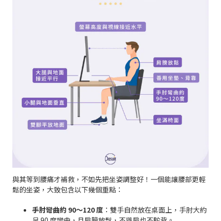
與其等到腰痛才補救，不如先把坐姿調整好！一個能讓腰部更輕
鬆的坐姿，大致包含以下幾個重點：
手肘彎曲約 90～120 度
：雙手自然放在桌面上，手肘大約
呈 90 度彎曲，且肩膀放鬆，不聳肩也不駝背。