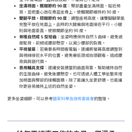
坐滿椅面，髖關節約 90 度
：臀部盡量坐滿椅面、貼近椅
背，並把重心放在骨盆坐骨上，使髖關節維持約 90 度。
雙腳平放，膝關節約 90 度
：調整座椅高度，讓雙腳腳掌能
完整平放在地面上。此時的大腿需與地面接近平行，小腿
則與地面垂直，使膝關節呈約 90 度。
脊椎自然成 S 型彎曲
：坐姿時應保持自然 S 曲線，避免過
度駝背、前傾或腰部懸空，以減少腰部的負擔。
平視螢幕
：若需要長時間看電腦，建議將螢幕高度調整到
與視線接近水平的位置，避免需低頭或抬頭觀看，造成腰
背與肩頸代償。
善用輔具支撐
：建議安裝適當的曲面背靠，幫助維持自然
的生理曲線，避免後腰懸空。也可透過人體工學坐墊來增
加椅面與臀部的接觸面積，除了能讓久坐更舒適，也能讓
你更容易維持上述的自然坐姿。
更多坐姿細節，可以參考
國家科學及技術委員會
的整理。