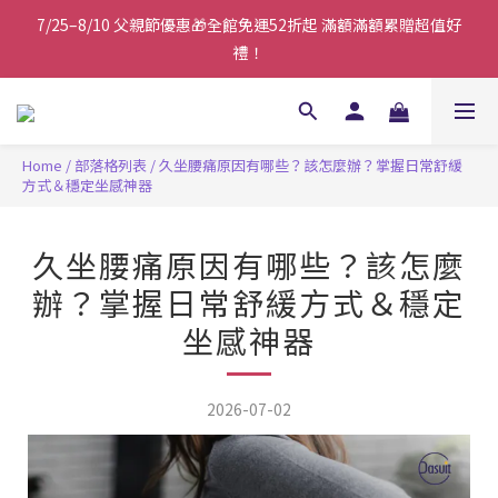
禮！
7/25–8/10 父親節優惠🎁全館免運52折起 滿額滿額累贈超值好
禮！
綁定 LINE會員 💌優惠資訊不漏接
⚠️8/7-8/13配合國家防空演習，官網下單可能受到影響，建議避開
Home
/
部落格列表
/
久坐腰痛原因有哪些？該怎麼辦？掌握日常舒緩
該時段(各地區防空演習時間不同，請依各縣市公布為主)
方式＆穩定坐感神器
7/25–8/10 父親節優惠🎁全館免運52折起 滿額滿額累贈超值好
禮！
久坐腰痛原因有哪些？該怎麼
辦？掌握日常舒緩方式＆穩定
坐感神器
2026-07-02