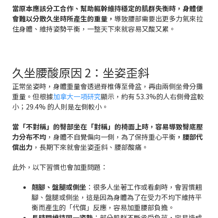
當原本應該分工合作、幫助軀幹維持穩定的肌群失衡時，身體便
會難以分散久坐時所產生的重量，
導致腰部需要出更多力氣來拉
住身體、維持姿勢平衡，一整天下來就容易又酸又累。
久坐腰酸原因 2：坐姿歪斜
正常坐姿時，身體重量會透過脊椎傳至骨盆，再由兩側坐骨分攤
重量。但根據
加拿大一項研究
顯示，約有 53.3%的人右側骨盆較
小；29.4% 的人則是左側較小。
當「不對稱」的臀部坐在「對稱」的椅面上時，容易導致臀底壓
力分布不均
，身體不自覺偏向一側，為了保持重心平衡
，腰部代
償出力
，長期下來就會坐姿歪斜、腰部酸痛。
此外，以下習慣也會加重問題：
翹腳、盤腿或側坐
：很多人坐著工作或看劇時，會習慣翹
腳、盤腿或側坐，這是因為身體為了在受力不均下維持平
衡而產生的「代償」反應，容易加重腰部負擔。
長時間維持同一姿勢
：部分肌群不斷承受負荷，容易造成