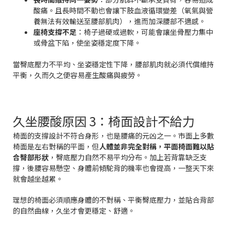
酸痛。且長時間不動也會讓下肢血液循環變差（氧氣與營
養無法有效輸送至腰部肌肉），進而加深腰部不適感。
座椅支撐不足
：椅子過硬或過軟，可能會讓坐骨壓力集中
或骨盆下陷，使坐姿穩定度下降。
當臀底壓力不平均、坐姿穩定性下降，腰部肌肉就必須代償維持
平衡，久而久之便容易產生酸痛與疲勞。
久坐腰酸原因 3：椅面設計不給力
椅面的支撐設計不符合身形，也是腰痛的元凶之一。市面上多數
椅面是左右對稱的平面，但
人體並非完全對稱，平面椅面難以貼
合臀部形狀
，臀底壓力自然不易平均分布。加上若背靠缺乏支
撐，後腰容易懸空、身體前傾駝背的機率也會提高，一整天下來
就會越坐越累。
理想的椅面必須順應身體的不對稱、平衡臀底壓力，並貼合背部
的自然曲線，久坐才會更穩定、舒適。