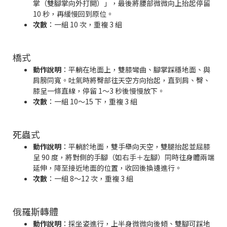
掌（雙腳掌向外打開）」，最後將腰部微微向上抬起停留
10 秒，再緩慢回到原位。
次數
：一組 10 次，重複 3 組
橋式
動作說明
：平躺在地面上，雙膝彎曲、腳掌踩穩地面、與
肩膀同寬。吐氣時將臀部往天空方向抬起，直到肩、臀、
膝呈一條直線，停留 1～3 秒後慢慢放下。
次數
：一組 10～15 下，重複 3 組
死蟲式
動作說明
：平躺於地面，雙手舉向天空，雙腿抬起並屈膝
呈 90 度，將對側的手腳（如右手＋左腳）同時往身體兩端
延伸，降至接近地面的位置，收回後換邊進行。
次數
：一組 8～12 次，重複 3 組
俄羅斯轉體
動作說明
：採坐姿進行，上半身微微向後傾、雙腳可踩地