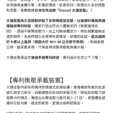
容易破壞身體平衡，影響舒適度。如果想找一款適合久坐的椅墊
和背靠，推薦選擇
台灣在地品牌「Dasuit 大適坐墊」！
大適坐墊為久坐族群研發了多款機能型坐墊，以復健科權威周適
偉醫師專利研發
，獨家打造出符合人體需求的《衡壓循環系
統》，透過平衡臀底壓力，向上均衡身體受力，降低頻繁變換坐
姿的頻率，為長時間久坐者帶來更穩定、舒適的坐感。
產品適用
於 9 成以上座椅（椅面大於 40×40 公分即可使用）
，無論是辦
公椅、居家書桌椅、汽車座椅或餐椅都能無痛升級！
大適坐墊產品亦
通過多國專利認證
，專利設計包含以下 3 種：
【專利衡壓承載裝置】
大適坐墊內部採用獨特的連通式支撐結構，會隨著使用者的坐姿
變化與受力狀況，自動調整各區域的承載分布，降低局部壓力過
度集中的情況，實證左右臀底壓力差可減少 17 倍*，使整體坐感
維持在較均衡、穩定的狀態，更適合長時間乘坐。