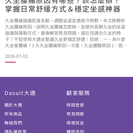
掌握日常舒緩方式＆穩定坐感神器
久坐腰痛建議起身走動、調整坐姿並適度冷熱敷。本文將解析
久坐腰痛原因，說明久坐腰痛怎麼辦，並提供長期久坐的坐姿
建議與運動方式，最後解答常見問題。還在找適合久坐的椅
子？不如使用大適坐墊讓久坐更穩定舒適！目錄：一、為什麼
久坐會腰痛？3 大久坐腰痛原因一次看！久坐腰酸原因 1：肌肉
失衡久坐腰酸原因 2：坐姿歪斜久坐腰酸原因 3：椅面設計不給
2026-07-02
力二、久坐腰痛怎麼辦？坐著腰痛時可以做的 4 件事（一）定
期起身走動（二）進行簡單伸展（三）按摩（四）冰敷或熱敷
三、長期久坐族必看！調整坐姿＆訓練核心，讓腰部更放鬆（
Dasuit大適
顧客服務
關於大適
保固登錄
所有商品
常見問題
聯絡我們
哪裡試坐
隱私權政策
購物須知