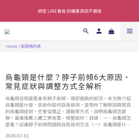
7/25–8/10 父親節優惠🎁全館免運52折起 滿額滿額累贈超值好
綁定 LINE會員 💌優惠資訊不漏接
禮！
⚠️8/7-8/13配合國家防空演習，官網下單可能受到影響，建議避開
該時段(各地區防空演習時間不同，請依各縣市公布為主)
Home
/
部落格列表
7/25–8/10 父親節優惠🎁全館免運52折起 滿額滿額累贈超值好
禮！
烏龜頸是什麼？脖子前傾6大原因、
常見症狀與調整方式全解析
烏龜頸從側面看會有脖子前傾、頭部過肩的狀況。本文將介紹
烏龜頸是什麼，告訴你如何自我檢測，並帶你了解原因與常見
的烏龜頸症狀，也會從矯正、運動等方式，說明烏龜頸怎麼
辦。最後推薦人體工學背靠、椅墊給你！目錄：一、烏龜頸怎
麼看？認識脖子前傾問題與自我檢測方法（一）烏龜頸是什
麼？（二）要怎麼知道自己有沒有烏龜脖？二、為什麼會有烏
2026-07-02
龜頸？造成脖子前傾的 6 大原因三、烏龜頸會怎樣？可以不管