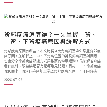
它嗎？7 大烏龜頸症狀介紹四、烏龜頸怎麼辦？日常調整方法
＆就醫時機一次看（一）調整坐姿、改變環境（二）強化頸部
及背部肌肉（
背部痠痛怎麼辦？一文掌握上背、
中背、下背痠痛原因與緩解方式
背部痠痛原因有哪些？本文將從 4 大背痛類型帶你掌握背部痠
痛原因，並解析上、中、下背痛位置的常見疼痛類型與因素，
也會分享背部痠痛舒緩方式與推薦的伸展運動，最後解答背痛
看什麼科、跟坐姿是否有關等常見問題。目錄：一、背部痠痛
從何而來？從 4 個疼痛類型掌握背部痠痛原因二、不同背痛位
置有差嗎？上背、中背、下背痠痛來源大揭祕（一）上背部痠
2026-07-02
痛說明（二）中背部痠痛說明（三）下背部痠痛說明三、背部
痠痛怎麼辦？如何舒緩？應對方式一次看（一）調整姿勢，減
少背部負擔（二）冷熱敷，幫助放鬆（三）溫和按摩，放鬆緊
繃感（
久坐腰痛原因有哪些？該怎麼辦？