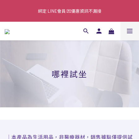
7/25–8/10 父親節優惠🎁全館免運52折起 滿額滿額累贈超值好
綁定 LINE會員 💌優惠資訊不漏接
禮！
⚠️8/7-8/13配合國家防空演習，官網下單可能受到影響，建議避開
該時段(各地區防空演習時間不同，請依各縣市公布為主)
7/25–8/10 父親節優惠🎁全館免運52折起 滿額滿額累贈超值好
禮！
哪裡試坐
｜本產品為生活用品，非醫療器材，銷售據點僅提供試