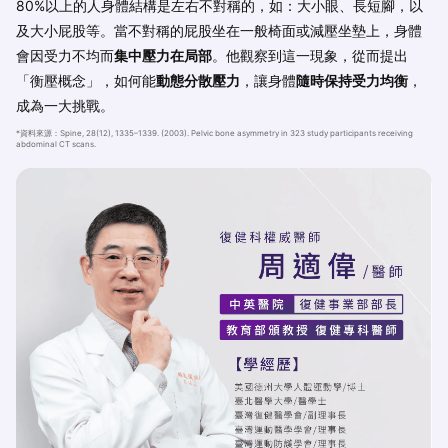
80%以上的人身體結構是左右不對稱的，如：大小眼、長短腳，以
及大小屁股等。當不對稱的屁股坐在一般椅面或減壓坐墊上，身體
會因受力不均而
集中壓力在局部
。他觀察到這一現象，從而提出
「衡壓概念」，如何能
動態分散壓力
，讓身體
隨時保持受力均衡
，
成為一大挑戰。
*資料來源：Spine, 28(12), 1335–1339. (2003). Pelvic bone asymmetry in 323 study participants receiving
abdominal CT scans.