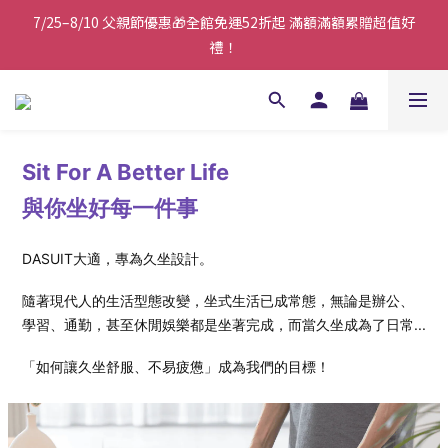
7/25–8/10 父親節優惠🎁全館免運52折起 滿額滿額累贈超值好
7/25–8/10 父親節優惠🎁全館免運52折起 滿額滿額累贈超值好
禮！
禮！
綁定 LINE會員 💌優惠資訊不漏接
⚠️8/7-8/13配合國家防空演習，官網下單可能受到影響，建議避開
Sit For A Better Life
該時段(各地區防空演習時間不同，請依各縣市公布為主)
與你坐好每一件事
7/25–8/10 父親節優惠🎁全館免運52折起 滿額滿額累贈超值好
禮！
DASUIT大適，專為久坐設計。
隨著現代人的生活型態改變，坐式生活已成常態，無論是辦公、
學習、通勤，甚至休閒娛樂都是坐著完成，而當久坐成為了日常...
「如何讓久坐舒服、不易疲憊」成為我們的目標！